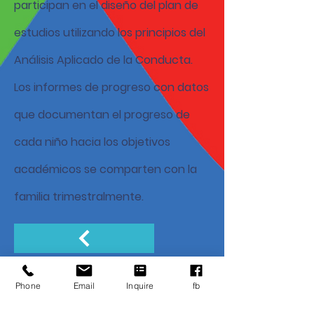
participan en el diseño del plan de
estudios utilizando los principios del
Análisis Aplicado de la Conducta.
Los informes de progreso con datos
que documentan el progreso de
cada niño hacia los objetivos
académicos se comparten con la
familia trimestralmente.
Contáctenos
Phone
Email
Inquire
fb
Teléfono:
617-467-4136