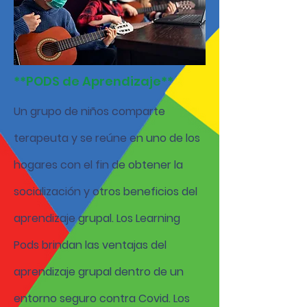
**PODS de Aprendizaje**
Un grupo de niños comparte
terapeuta y se reúne en uno de los
hogares con el fin de obtener la
socialización y otros beneficios del
aprendizaje grupal. Los Learning
Pods brindan las ventajas del
aprendizaje grupal dentro de un
entorno seguro contra Covid. Los