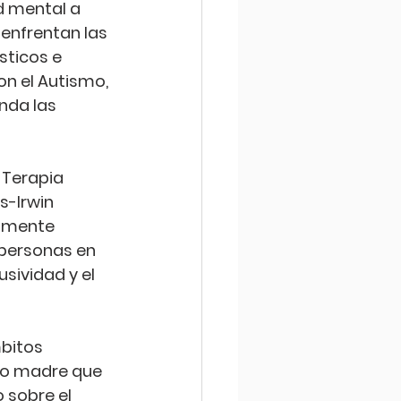
d mental a 
enfrentan las 
ticos e 
n el Autismo, 
nda las 
 Terapia 
s-Irwin 
amente 
personas en 
sividad y el 
bitos 
mo madre que 
 sobre el 