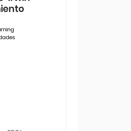
miento
arning 
dades 