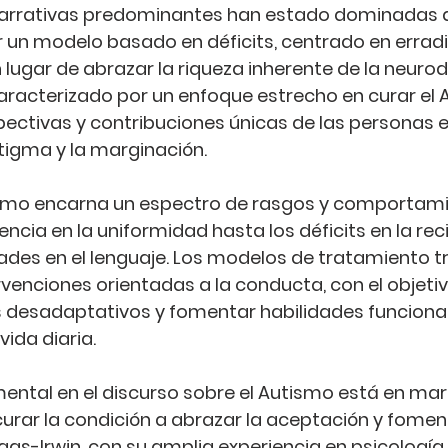
narrativas predominantes han estado dominadas 
un modelo basado en déficits, centrado en erradic
 lugar de abrazar la riqueza inherente de la neurod
racterizado por un enfoque estrecho en curar el 
ectivas y contribuciones únicas de las personas en
tigma y la marginación.
tismo encarna un espectro de rasgos y comportami
encia en la uniformidad hasta los déficits en la re
ltades en el lenguaje. Los modelos de tratamiento t
rvenciones orientadas a la conducta, con el objetiv
esadaptativos y fomentar habilidades funcional
vida diaria.
ntal en el discurso sobre el Autismo está en ma
urar la condición a abrazar la aceptación y foment
gas-Irwin, con su amplia experiencia en psicología y