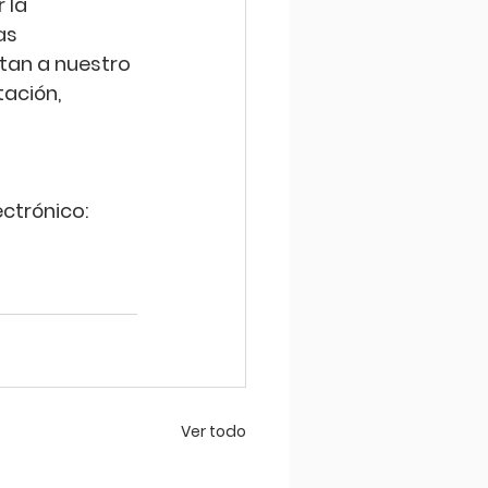
 la 
as 
tan a nuestro 
ación, 
ctrónico: 
Ver todo