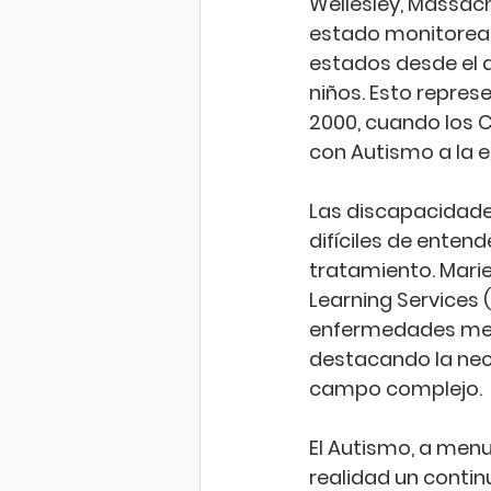
Wellesley, Massach
estado monitorean
estados desde el a
niños. Esto repres
2000, cuando los 
con Autismo a la 
Las discapacidades
difíciles de entend
tratamiento. Marie
Learning Services
enfermedades ment
destacando la nec
campo complejo.
El Autismo, a men
realidad un continu