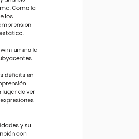
gma. Como la 
e los 
omprensión 
estático.
win ilumina la 
subyacentes 
 
 déficits en 
omprensión 
 lugar de ver 
 expresiones 
idades y su 
nción con 