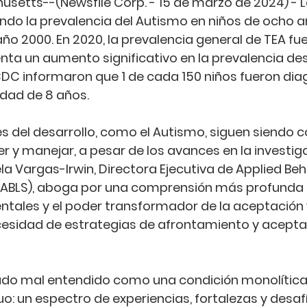
usetts--(Newsfile Corp. - 15 de marzo de 2024) - 
do la prevalencia del Autismo en niños de ocho a
ño 2000. En 2020, la prevalencia general de TEA fue 
enta un aumento significativo en la prevalencia des
CDC informaron que 1 de cada 150 niños fueron dia
edad de 8 años.
 del desarrollo, como el Autismo, siguen siendo c
er y manejar, a pesar de los avances en la investiga
la Vargas-Irwin, Directora Ejecutiva de Applied Beh
 (ABLS), aboga por una comprensión más profunda 
ales y el poder transformador de la aceptación y
esidad de estrategias de afrontamiento y aceptac
udo mal entendido como una condición monolítica,
o: un espectro de experiencias, fortalezas y desafí