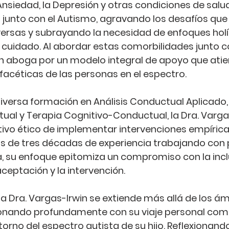
 Ansiedad, la Depresión y otras condiciones de salu
junto con el Autismo, agravando los desafíos que 
ersas y subrayando la necesidad de enfoques holís
 cuidado. Al abordar estas comorbilidades junto co
in aboga por un modelo integral de apoyo que atie
acéticas de las personas en el espectro.
versa formación en Análisis Conductual Aplicado,
ual y Terapia Cognitivo-Conductual, la Dra. Varga
tivo ético de implementar intervenciones empíric
s de tres décadas de experiencia trabajando con 
a, su enfoque epitomiza un compromiso con la inclu
 aceptación y la intervención.
la Dra. Vargas-Irwin se extiende más allá de los ám
sonando profundamente con su viaje personal co
orno del espectro autista de su hijo. Reflexionando