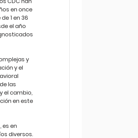
Los CDC han 
ños en once 
de 1 en 36 
de el año 
gnosticados 
omplejas y 
ción y el 
avioral 
de las 
 el cambio, 
ión en este 
 es en 
os diversos. 