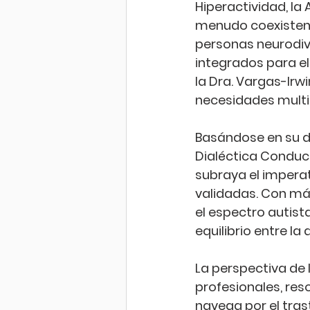
Hiperactividad, la
menudo coexisten 
personas neurodiv
integrados para el
la Dra. Vargas-Irw
necesidades multif
Basándose en su di
Dialéctica Conduct
subraya el impera
validadas. Con má
el espectro autist
equilibrio entre la
La perspectiva de 
profesionales, re
navega por el trast