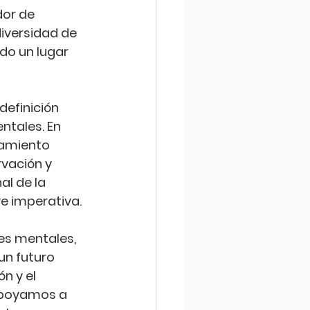
or de 
iversidad de 
do un lugar 
definición 
tales. En 
tamiento 
vación y 
l de la 
ve imperativa.
es mentales, 
un futuro 
n y el 
apoyamos a 