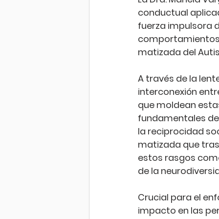
conductual aplica
fuerza impulsora d
comportamientos 
matizada del Auti
A través de la lent
interconexión ent
que moldean estas 
fundamentales del 
la reciprocidad soc
matizada que trasc
estos rasgos como 
de la neurodivers
Crucial para el en
impacto en las per