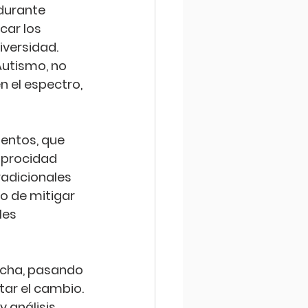
durante 
ar los 
iversidad. 
Autismo, no 
 el espectro, 
entos, que 
ciprocidad 
radicionales 
o de mitigar 
es 
rcha, pasando 
ar el cambio. 
 análisis 